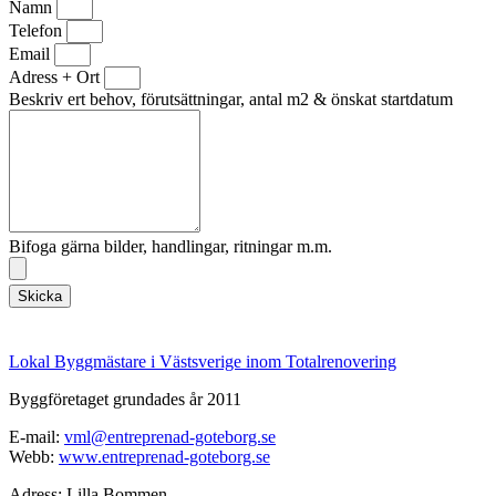
Namn
Telefon
Email
Adress + Ort
Beskriv ert behov, förutsättningar, antal m2 & önskat startdatum
Bifoga gärna bilder, handlingar, ritningar m.m.
Skicka
Lokal Byggmästare i Västsverige inom Totalrenovering
Byggföretaget grundades år 2011
E-mail:
vml@entreprenad-goteborg.se
Webb:
www.entreprenad-goteborg.se
Adress: Lilla Bommen