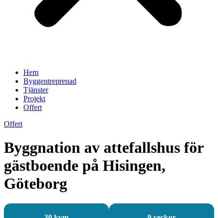
Hem
Byggentreprenad
Tjänster
Projekt
Offert
Offert
Byggnation av attefallshus för
gästboende på Hisingen,
Göteborg
30 kvm
9 veckor