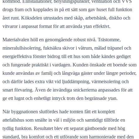
kommod. Elinstallationer, belysningspunkter, ventilation och VVS
drogs fram och kopplades in på ett sätt som gav huset full funktion
året runt. Köksdelen utrustades med skåp, arbetsbänk, diskho och
vitvaror i anpassat format för att använda ytan effektivt.
Materialvalen höll en genomgående robust nivå. Trästomme,
mineralullsisolering, fuktsäkra skivor i våtrum, målad träpanel och
energieffektiva fönster bidrog till ett hus som både kändes gediget
och fungerade praktiskt i vardagen. Kunden önskade ett boende som
kunde användas av familj och långväga gäster under längre perioder,
och därför lades extra vikt vid ljuddämpning, värmeisolering och
smart förvaring. Även de invändiga snickerierna anpassades för att
ge ett lugnt och enhetligt intryck trots den begränsade ytan.
När byggnationen slutfördes hade tomten fått ett komplett
attefallshus som smälte in väl i miljön och samtidigt tillförde en
tydlig funktion. Resultatet blev ett separat gästboende med hög
standard, bra komfort och ett utförande som harmonierade med den