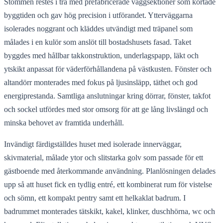
Stommen restes i trä med prefabricerade väggsektioner som kortade
byggtiden och gav hög precision i utförandet. Ytterväggarna
isolerades noggrant och kläddes utvändigt med träpanel som
målades i en kulör som anslöt till bostadshusets fasad. Taket
byggdes med hållbar takkonstruktion, underlagspapp, läkt och
ytskikt anpassat för väderförhållandena på västkusten. Fönster och
altandörr monterades med fokus på ljusinsläpp, täthet och god
energiprestanda. Samtliga anslutningar kring dörrar, fönster, takfot
och sockel utfördes med stor omsorg för att ge lång livslängd och
minska behovet av framtida underhåll.
Invändigt färdigställdes huset med isolerade innerväggar,
skivmaterial, målade ytor och slitstarka golv som passade för ett
gästboende med återkommande användning. Planlösningen delades
upp så att huset fick en tydlig entré, ett kombinerat rum för vistelse
och sömn, ett kompakt pentry samt ett helkaklat badrum. I
badrummet monterades tätskikt, kakel, klinker, duschhörna, wc och