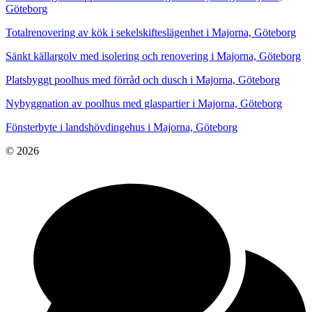
Göteborg
Totalrenovering av kök i sekelskifteslägenhet i Majorna, Göteborg
Sänkt källargolv med isolering och renovering i Majorna, Göteborg
Platsbyggt poolhus med förråd och dusch i Majorna, Göteborg
Nybyggnation av poolhus med glaspartier i Majorna, Göteborg
Fönsterbyte i landshövdingehus i Majorna, Göteborg
© 2026