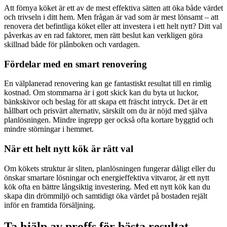
Att förnya köket är ett av de mest effektiva sätten att öka både värdet
och trivseln i ditt hem. Men frågan är vad som är mest lönsamt – att
renovera det befintliga köket eller att investera i ett helt nytt? Ditt val
påverkas av en rad faktorer, men rätt beslut kan verkligen göra
skillnad både för plånboken och vardagen.
Fördelar med en smart renovering
En välplanerad renovering kan ge fantastiskt resultat till en rimlig
kostnad. Om stommarna är i gott skick kan du byta ut luckor,
bänkskivor och beslag för att skapa ett fräscht intryck. Det är ett
hållbart och prisvärt alternativ, särskilt om du är nöjd med själva
planlösningen. Mindre ingrepp ger också ofta kortare byggtid och
mindre störningar i hemmet.
När ett helt nytt kök är rätt val
Om kökets struktur är sliten, planlösningen fungerar dåligt eller du
önskar smartare lösningar och energieffektiva vitvaror, är ett nytt
kök ofta en bättre långsiktig investering. Med ett nytt kök kan du
skapa din drömmiljö och samtidigt öka värdet på bostaden rejält
inför en framtida försäljning.
Ta hjälp av proffs för bästa resultat