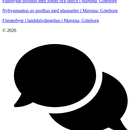
Platsbyggt poolhus med förråd och dusch i Majorna, Göteborg
Nybyggnation av poolhus med glaspartier i Majorna, Göteborg
Fönsterbyte i landshövdingehus i Majorna, Göteborg
© 2026