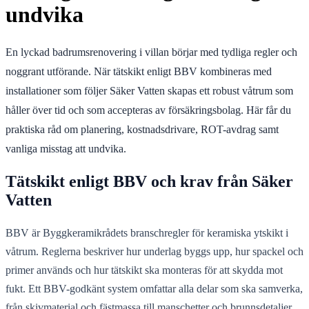
undvika
En lyckad badrumsrenovering i villan börjar med tydliga regler och
noggrant utförande. När tätskikt enligt BBV kombineras med
installationer som följer Säker Vatten skapas ett robust våtrum som
håller över tid och som accepteras av försäkringsbolag. Här får du
praktiska råd om planering, kostnadsdrivare, ROT-avdrag samt
vanliga misstag att undvika.
Tätskikt enligt BBV och krav från Säker
Vatten
BBV är Byggkeramikrådets branschregler för keramiska ytskikt i
våtrum. Reglerna beskriver hur underlag byggs upp, hur spackel och
primer används och hur tätskikt ska monteras för att skydda mot
fukt. Ett BBV-godkänt system omfattar alla delar som ska samverka,
från skivmaterial och fästmassa till manschetter och brunnsdetaljer.