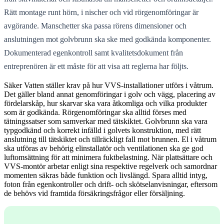
Rätt montage runt hörn, i nischer och vid rörgenomföringar är
avgörande. Manschetter ska passa rörens dimensioner och
anslutningen mot golvbrunn ska ske med godkända komponenter.
Dokumenterad egenkontroll samt kvalitetsdokument från
entreprenören är ett måste för att visa att reglerna har följts.
Säker Vatten ställer krav på hur VVS-installationer utförs i våtrum.
Det gäller bland annat genomföringar i golv och vägg, placering av
fördelarskåp, hur skarvar ska vara åtkomliga och vilka produkter
som är godkända. Rörgenomföringar ska alltid förses med
tätningssatser som samverkar med tätskiktet. Golvbrunn ska vara
typgodkänd och korrekt infälld i golvets konstruktion, med rätt
anslutning till tätskiktet och tillräckligt fall mot brunnen. El i våtrum
ska utföras av behörig elinstallatör och ventilationen ska ge god
luftomsättning för att minimera fuktbelastning. När plattsättare och
VVS-montör arbetar enligt sina respektive regelverk och samordnar
momenten säkras både funktion och livslängd. Spara alltid intyg,
foton från egenkontroller och drift- och skötselanvisningar, eftersom
de behövs vid framtida försäkringsfrågor eller försäljning.