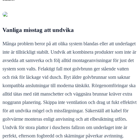
Vanliga misstag att undvika
Många problem beror på att olika system blandas eller att underlaget
inte är tillräckligt stabilt. Undvik att kombinera produkter som inte är
avsedda att samverka och följ alltid montageanvisningar för just det
system som valts. Felaktigt fall mot golvbrunn ger stående vatten
och risk för läckage vid dusch. Byt äldre golvbrunnar som saknar
kompatibla anslutningar till moderna tätskikt. Rörgenomföringar ska
alltid tätas med rätt manschetter och väggnära brunnar kräver extra
noggrann planering. Skippa inte ventilation och drag ut fukt effektivt
för att undvika mögel och missfärgningar. Säkerställ att kabel för
golvvärme monteras enligt anvisning och att elbesiktning utförs.
Undvik för stora plattor i duschens fallzon om underlaget inte är
perfekt, eftersom fogbredd och skärningar påverkar avrinning.