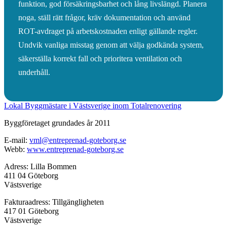
funktion, god försäkringsbarhet och lång livslängd. Planera
noga, ställ rätt frågor, kräv dokumentation och använd
ROT-avdraget på arbetskostnaden enligt gällande regler.
Undvik vanliga misstag genom att välja godkända system,
säkerställa korrekt fall och prioritera ventilation och
underhåll.
Lokal Byggmästare i Västsverige inom Totalrenovering
Byggföretaget grundades år 2011
E-mail:
vml@entreprenad-goteborg.se
Webb:
www.entreprenad-goteborg.se
Adress: Lilla Bommen
411 04 Göteborg
Västsverige
Fakturaadress: Tillgängligheten
417 01 Göteborg
Västsverige