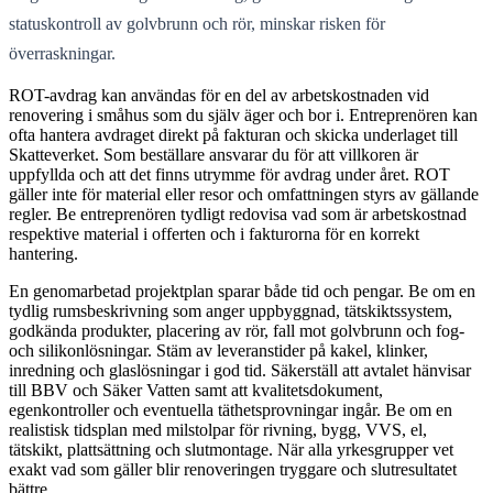
statuskontroll av golvbrunn och rör, minskar risken för
överraskningar.
ROT-avdrag kan användas för en del av arbetskostnaden vid
renovering i småhus som du själv äger och bor i. Entreprenören kan
ofta hantera avdraget direkt på fakturan och skicka underlaget till
Skatteverket. Som beställare ansvarar du för att villkoren är
uppfyllda och att det finns utrymme för avdrag under året. ROT
gäller inte för material eller resor och omfattningen styrs av gällande
regler. Be entreprenören tydligt redovisa vad som är arbetskostnad
respektive material i offerten och i fakturorna för en korrekt
hantering.
En genomarbetad projektplan sparar både tid och pengar. Be om en
tydlig rumsbeskrivning som anger uppbyggnad, tätskiktssystem,
godkända produkter, placering av rör, fall mot golvbrunn och fog-
och silikonlösningar. Stäm av leveranstider på kakel, klinker,
inredning och glaslösningar i god tid. Säkerställ att avtalet hänvisar
till BBV och Säker Vatten samt att kvalitetsdokument,
egenkontroller och eventuella täthetsprovningar ingår. Be om en
realistisk tidsplan med milstolpar för rivning, bygg, VVS, el,
tätskikt, plattsättning och slutmontage. När alla yrkesgrupper vet
exakt vad som gäller blir renoveringen tryggare och slutresultatet
bättre.