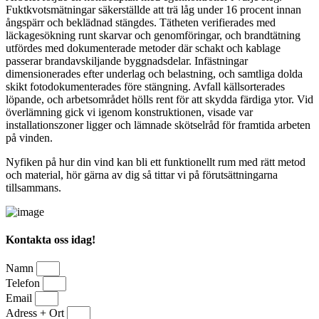
Fuktkvotsmätningar säkerställde att trä låg under 16 procent innan
ångspärr och beklädnad stängdes. Tätheten verifierades med
läckagesökning runt skarvar och genomföringar, och brandtätning
utfördes med dokumenterade metoder där schakt och kablage
passerar brandavskiljande byggnadsdelar. Infästningar
dimensionerades efter underlag och belastning, och samtliga dolda
skikt fotodokumenterades före stängning. Avfall källsorterades
löpande, och arbetsområdet hölls rent för att skydda färdiga ytor. Vid
överlämning gick vi igenom konstruktionen, visade var
installationszoner ligger och lämnade skötselråd för framtida arbeten
på vinden.
Nyfiken på hur din vind kan bli ett funktionellt rum med rätt metod
och material, hör gärna av dig så tittar vi på förutsättningarna
tillsammans.
Kontakta oss idag!
Namn
Telefon
Email
Adress + Ort