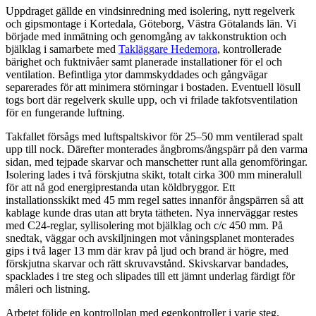
Uppdraget gällde en vindsinredning med isolering, nytt regelverk
och gipsmontage i Kortedala, Göteborg, Västra Götalands län. Vi
började med inmätning och genomgång av takkonstruktion och
bjälklag i samarbete med
Takläggare Hedemora
, kontrollerade
bärighet och fuktnivåer samt planerade installationer för el och
ventilation. Befintliga ytor dammskyddades och gångvägar
separerades för att minimera störningar i bostaden. Eventuell lösull
togs bort där regelverk skulle upp, och vi frilade takfotsventilation
för en fungerande luftning.
Takfallet försågs med luftspaltskivor för 25–50 mm ventilerad spalt
upp till nock. Därefter monterades ångbroms/ångspärr på den varma
sidan, med tejpade skarvar och manschetter runt alla genomföringar.
Isolering lades i två förskjutna skikt, totalt cirka 300 mm mineralull
för att nå god energiprestanda utan köldbryggor. Ett
installationsskikt med 45 mm regel sattes innanför ångspärren så att
kablage kunde dras utan att bryta tätheten. Nya innerväggar restes
med C24-reglar, syllisolering mot bjälklag och c/c 450 mm. På
snedtak, väggar och avskiljningen mot våningsplanet monterades
gips i två lager 13 mm där krav på ljud och brand är högre, med
förskjutna skarvar och rätt skruvavstånd. Skivskarvar bandades,
spacklades i tre steg och slipades till ett jämnt underlag färdigt för
måleri och listning.
Arbetet följde en kontrollplan med egenkontroller i varje steg.