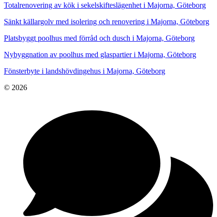
Totalrenovering av kök i sekelskifteslägenhet i Majorna, Göteborg
Sänkt källargolv med isolering och renovering i Majorna, Göteborg
Platsbyggt poolhus med förråd och dusch i Majorna, Göteborg
Nybyggnation av poolhus med glaspartier i Majorna, Göteborg
Fönsterbyte i landshövdingehus i Majorna, Göteborg
© 2026