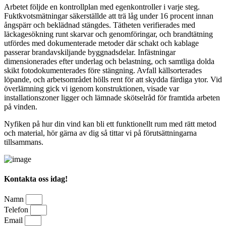
Arbetet följde en kontrollplan med egenkontroller i varje steg.
Fuktkvotsmätningar säkerställde att trä låg under 16 procent innan
ångspärr och beklädnad stängdes. Tätheten verifierades med
läckagesökning runt skarvar och genomföringar, och brandtätning
utfördes med dokumenterade metoder där schakt och kablage
passerar brandavskiljande byggnadsdelar. Infästningar
dimensionerades efter underlag och belastning, och samtliga dolda
skikt fotodokumenterades före stängning. Avfall källsorterades
löpande, och arbetsområdet hölls rent för att skydda färdiga ytor. Vid
överlämning gick vi igenom konstruktionen, visade var
installationszoner ligger och lämnade skötselråd för framtida arbeten
på vinden.
Nyfiken på hur din vind kan bli ett funktionellt rum med rätt metod
och material, hör gärna av dig så tittar vi på förutsättningarna
tillsammans.
Kontakta oss idag!
Namn
Telefon
Email